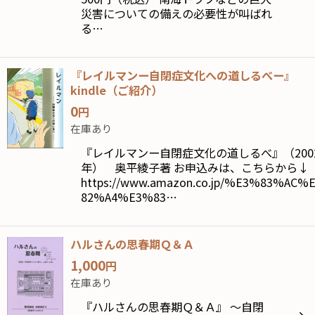
災害についての備えの必要性が叫ばれ
る…
『レイルマンー自閉症文化への道しるべー』
kindle（ご紹介）
0
円
在庫あり
『レイルマンー自閉症文化の道しるべ』（200
年） 奥平綾子著 お申込みは、こちらから↓
https://www.amazon.co.jp/%E3%83%AC%
82%A4%E3%83…
ハルさんの思春期Ｑ＆Ａ
1,000
円
在庫あり
『ハルさんの思春期Ｑ＆Ａ』 〜自閉