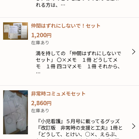
れる方は、…
仲間はずれにしないで！セット
1,200
円
在庫あり
満を持しての 「仲間はずれにしないで
セット」 〇×メモ １冊 どうしてメ
モ １冊 四コマメモ １冊 それから、
…
非常時コミュメモセット
2,860
円
在庫あり
『小児看護』５月号に載ってるグッズ
『改訂版 非常時の支援と工夫』1冊と
「どうして、とけい、○×、えらぶ、