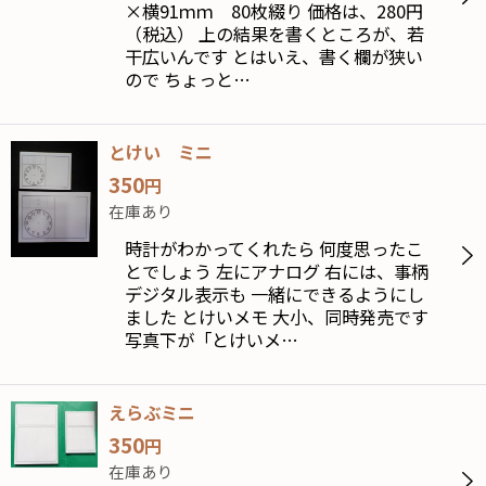
×横91ｍｍ 80枚綴り 価格は、280円
（税込） 上の結果を書くところが、若
干広いんです とはいえ、書く欄が狭い
ので ちょっと…
とけい ミニ
350
円
在庫あり
時計がわかってくれたら 何度思ったこ
とでしょう 左にアナログ 右には、事柄
デジタル表示も 一緒にできるようにし
ました とけいメモ 大小、同時発売です
写真下が「とけいメ…
えらぶミニ
350
円
在庫あり