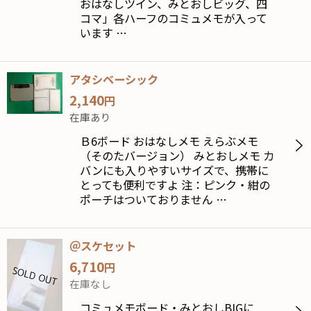
おはなしツイン、みとおしビッグ、四
コマ」各ハーフのコミュメモが入って
います …
アタシベーシック
2,140
円
在庫あり
Ｂ6ボード おはなしメモ えらぶメモ
（そのたバージョン） みとおしメモ カ
バンにも入りやすいサイズで、携帯に
とっても便利ですよ 注：ピンク・紺の
ポーチはついておりません …
＠スケセット
6,710
円
在庫なし
コミュメモボード・みとおしBIGに