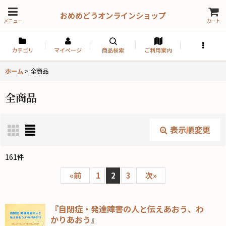
おめめどうオンラインショップ
メニュー
カート
カテゴリ
マイページ
商品検索
ご利用案内
ホーム
>
全商品
全商品
表示順変更
閉じる
161
件
表示数
:
«
前
1
2
3
次
»
並び順
:
『自閉症・発達障害の人と伝えあおう、わ
かりあおう』