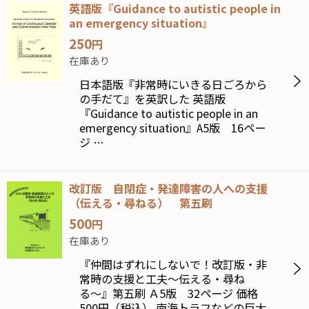
英語版『Guidance to autistic people in
an emergency situation』
250
円
在庫あり
日本語版『非常時にいきる日ごろから
の手だて』を英訳した 英語版
『Guidance to autistic people in an
emergency situation』A5版 16ペー
ジ …
改訂版 自閉症・発達障害の人への支援
（伝える・尋ねる） 第五刷
500
円
在庫あり
『仲間はずれにしないで！改訂版・非
常時の支援と工夫〜伝える・尋ね
る〜』第五刷 Ａ5版 32ページ 価格
500円（税込） 南海トラフなどの巨大