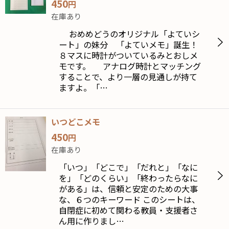
450
円
在庫あり
おめめどうのオリジナル「よていシ
ート」の妹分 「よていメモ」誕生！
８マスに時計がついているみとおしメ
モです。 アナログ時計とマッチング
することで、より一層の見通しが持て
ますよ。「…
いつどこメモ
450
円
在庫あり
「いつ」「どこで」「だれと」「なに
を」「どのくらい」「終わったらなに
がある」は、信頼と安定のための大事
な、６つのキーワード このシートは、
自閉症に初めて関わる教員・支援者さ
ん用に作りまし…