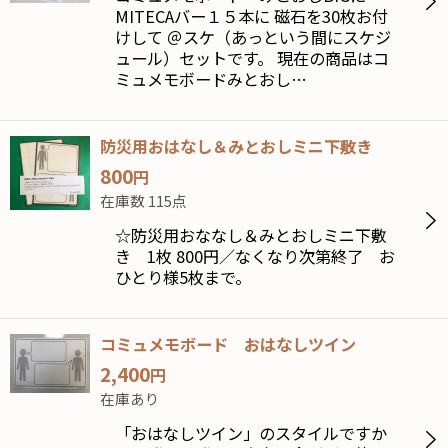
MITECAバー１５本に 磁石を30枚お付
けして ＠スケ（あっという間にスケジ
ュール）セットです。 現在の商品はコ
ミュメモボードみとおし…
防災用おはなし＆みとおしミニ下敷き
800
円
在庫数 115点
☆防災用おななし＆みとおしミニ下敷
き 1枚 800円／なくなり次第終了 お
ひとり様5枚まで。
コミュメモボード おはなしツイン
2,400
円
在庫あり
「おはなしツイン」のスタイルですか