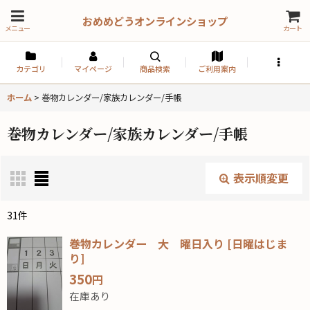
おめめどうオンラインショップ
メニュー
カート
カテゴリ
マイページ
商品検索
ご利用案内
ホーム
>
巻物カレンダー/家族カレンダー/手帳
巻物カレンダー/家族カレンダー/手帳
表示順変更
閉じる
31
件
表示数
:
巻物カレンダー 大 曜日入り
[
日曜はじま
り
]
350
円
並び順
:
在庫あり