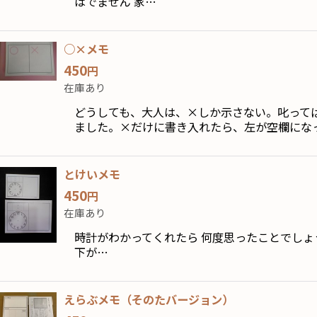
はでません 家…
○×メモ
450
円
在庫あり
どうしても、大人は、×しか示さない。叱って
ました。×だけに書き入れたら、左が空欄にな
とけいメモ
450
円
在庫あり
時計がわかってくれたら 何度思ったことでしょ
下が…
えらぶメモ（そのたバージョン）