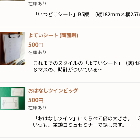
並び順
:
在庫あり
「いつどこシート」B5版 (縦182ｍｍ×横2
よていシート (両面刷)
500
円
在庫あり
これまでのスタイルの「よていシート」（裏は
８マスの、時計がついている…
おはなしツインビッグ
500
円
在庫あり
「おはなしツイン」にくらべて倍の大きさ。「
いつも、筆談コミュセミナーで話します。 …