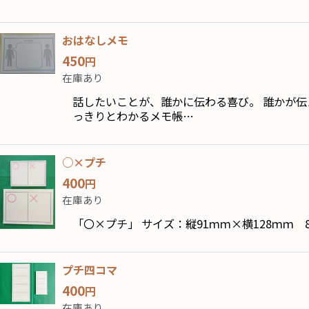
おはなしメモ
450
円
在庫あり
話したいことが、誰かに伝わる喜び。 誰かが伝
っきりとわかるメモ帳…
○×プチ
400
円
在庫あり
「〇×プチ」 サイズ：縦91ｍｍ×横128ｍｍ
プチ四コマ
400
円
在庫あり