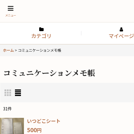
メニュー
カテゴリ
マイページ
ホーム
>
コミュニケーションメモ帳
コミュニケーションメモ帳
31
件
表示数
:
いつどこシート
500
円