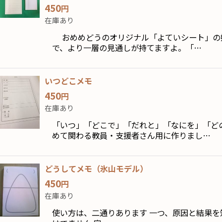
450
円
在庫あり
おめめどうのオリジナル「よていシート」の妹
で、より一層の見通しが持てますよ。「…
いつどこメモ
450
円
在庫あり
「いつ」「どこで」「だれと」「なにを」「ど
めて関わる教員・支援者さん用に作りまし…
どうしてメモ（氷山モデル）
450
円
在庫あり
使い方は、二通りあります 一つ、原因と結果を