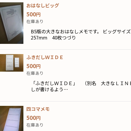
おはなしビッグ
500
円
在庫あり
B5版の大きなおはなしメモです。 ビッグサイ
257mm 40枚つづり
ふきだしＷＩＤＥ
500
円
在庫あり
「ふきだしＷＩＤＥ」 （別名 大きなＬＩＮＥ
しが書けるよう…
四コマメモ
500
円
在庫あり