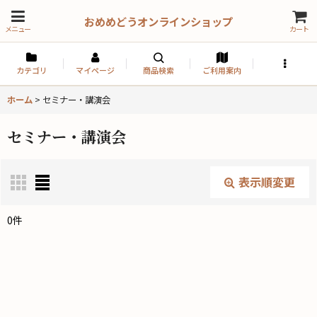
おめめどうオンラインショップ
メニュー
カート
カテゴリ
マイページ
商品検索
ご利用案内
ホーム
>
セミナー・講演会
セミナー・講演会
表示順変更
閉じる
0
件
表示数
:
並び順
: