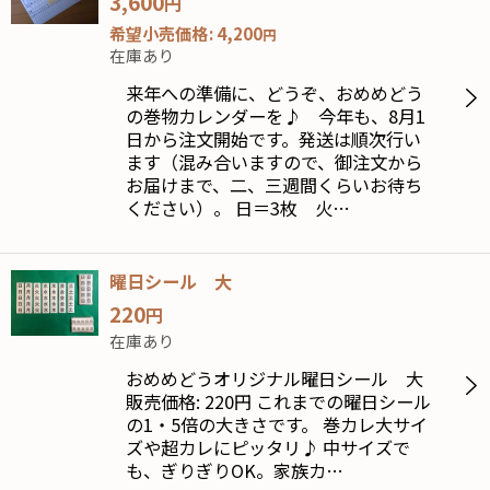
3,600
円
希望小売価格
:
4,200
円
在庫あり
来年への準備に、どうぞ、おめめどう
の巻物カレンダーを♪ 今年も、8月1
日から注文開始です。発送は順次行い
ます（混み合いますので、御注文から
お届けまで、二、三週間くらいお待ち
ください）。 日＝3枚 火…
曜日シール 大
220
円
在庫あり
おめめどうオリジナル曜日シール 大
販売価格: 220円 これまでの曜日シール
の1・5倍の大きさです。 巻カレ大サイ
ズや超カレにピッタリ♪ 中サイズで
も、ぎりぎりOK。家族カ…