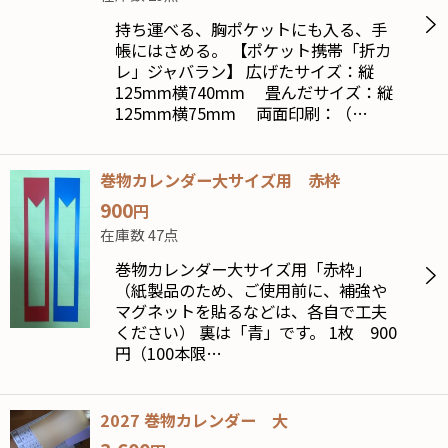
持ち運べる、胸ポケットにも入る、手
帳にはさめる。 【ポケット携帯「折カ
レ」ジャバラン】 広げたサイズ：縦
125mm横740mm 畳んだサイズ：縦
125mm横75mm 両面印刷：（…
巻物カレンダー大サイズ用 赤枠
900
円
在庫数 47点
巻物カレンダー大サイズ用「赤枠」
（紙製品のため、ご使用前に、補強や
マグネットを貼るなどは、各自で工夫
ください） 裏は「青」です。 1枚 900
円（100本限…
2027 巻物カレンダー 大