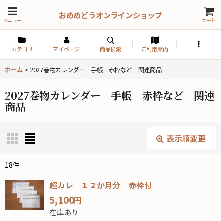
おめめどうオンラインショップ
メニュー
カート
カテゴリ
マイページ
商品検索
ご利用案内
ホーム
>
2027巻物カレンダー 手帳 赤枠など 関連商品
2027巻物カレンダー 手帳 赤枠など 関連
商品
表示順変更
閉じる
18
件
表示数
:
超カレ １２か月分 赤枠付
5,100
円
並び順
:
在庫あり