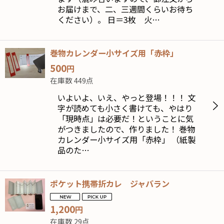
お届けまで、二、三週間くらいお待ち
ください）。 日＝3枚 火…
巻物カレンダー小サイズ用「赤枠」
500
円
在庫数 449点
いよいよ、いえ、やっと登場！！！ 文
字が読めても小さく書けても、やはり
「現時点」は必要だ！ということに気
がつきましたので、作りました！ 巻物
カレンダー小サイズ用「赤枠」 （紙製
品のた…
ポケット携帯折カレ ジャバラン
1,200
円
在庫数 29点