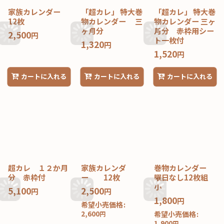
家族カレンダー
「超カレ」 特大巻
「超カレ」 特大巻
12枚
物カレンダー 三
物カレンダー 三ヶ
ヶ月分
月分 赤枠用シー
2,500
円
ト一枚付
1,320
円
1,520
円
カートに入れる
カートに入れる
カートに入れる
超カレ １２か月
家族カレンダ
巻物カレンダー
分 赤枠付
ー 12枚
曜日なし12枚組
小
5,100
2,500
円
円
1,800
円
希望小売価格
:
2,600
希望小売価格
:
円
1,900
円