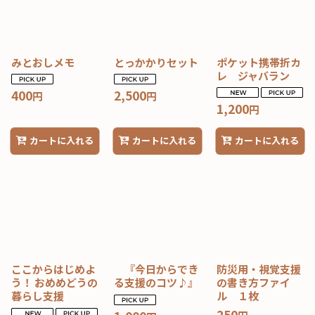
絞り込む
みとおしメモ
とっかかりセット
ポケット携帯折カ
レ ジャバラン
400
2,500
円
円
1,200
円
カートに入れる
カートに入れる
カートに入れる
ここからはじめよ
『今日からでき
防災用・視覚支援
う！ おめめどうの
る支援のコツ♪』
の書き方ファイ
暮らし支援
ル １枚
250