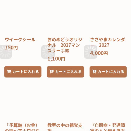
ウイークシール
おめめどうオリジ
ささやまカレンダ
ナル 2027マン
ー 2027
150
円
スリー手帳
4,000
円
1,100
円
カートに入れる
カートに入れる
カートに入れる
『予算軸（お金）
教室の中の視覚支
『自閉症・発達障
の話〜アナログな
援
害の人と伝えあお