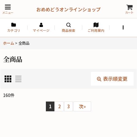
おめめどうオンラインショップ
メニュー
カート
カテゴリ
マイページ
商品検索
ご利用案内
ホーム
>
全商品
全商品
表示順変更
閉じる
160
件
表示数
:
1
2
3
次
»
並び順
: