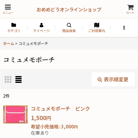
おめめどうオンラインショップ
メニュー
カート
カテゴリ
マイページ
商品検索
ご利用案内
ホーム
>
コミュメモポーチ
コミュメモポーチ
表示順変更
閉じる
2
件
表示数
:
コミュメモポーチ ピンク
1,500
円
並び順
:
希望小売価格
:
3,000
円
在庫あり