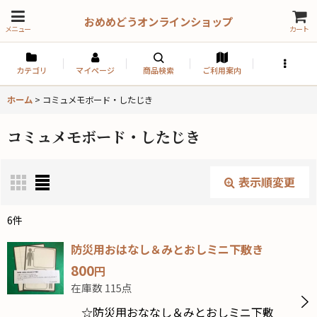
おめめどうオンラインショップ
メニュー
カート
カテゴリ
マイページ
商品検索
ご利用案内
ホーム
>
コミュメモボード・したじき
コミュメモボード・したじき
表示順変更
閉じる
6
件
表示数
:
防災用おはなし＆みとおしミニ下敷き
800
円
並び順
:
在庫数 115点
☆防災用おななし＆みとおしミニ下敷