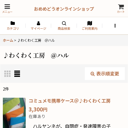
おめめどうオンラインショップ
メニュー
カート
カテゴリ
マイページ
商品検索
ご利用案内
ホーム
>
♪わくわく工房 ＠ハル
♪わくわく工房 ＠ハル
表示順変更
閉じる
2
件
表示数
:
コミュメモ携帯ケース＠♪わくわく工房
3,300
円
並び順
:
在庫あり
ハルヤンネが、自閉症・発達障害の子