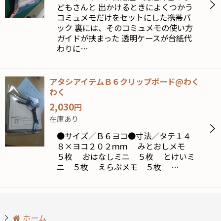
どもさんと 出かけるときによくつかう
絞り込む
コミュメモだけをセットにした携帯バ
ック 裏には、そのコミュメモの使い方
ガイドが挟まった 透明ケースが台紙代
わりに…
アタシアイテムＢ６クリップボード@わく
わく
2,030
円
在庫あり
●サイズ／Ｂ６ヨコ●寸法／タテ１４
８×ヨコ２０２ｍｍ みとおしメモ
５枚 おはなしミニ ５枚 とけいミ
ニ ５枚 えらぶメモ ５枚 …
ホーム