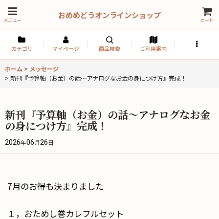
おめめどうオンラインショップ
メニュー
カート
カテゴリ
マイページ
商品検索
ご利用案内
ホーム
>
メッセージ
>
新刊『予算軸（お金）の話〜アナログなお金の身につけ方』完成！
新刊『予算軸（お金）の話〜アナログなお金
の身につけ方』完成！
2026
06
26
年
月
日
7月のお得も決まりました
１，おためし巻カレフルセット