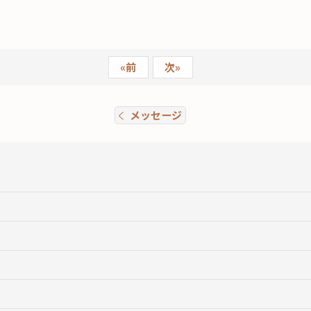
«
前
次
»
メッセージ