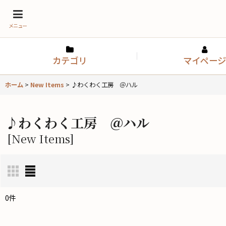
メニュー
カテゴリ
マイページ
ホーム
>
New Items
>
♪わくわく工房 ＠ハル
♪わくわく工房 ＠ハル
[
New Items
]
0
件
表示数
: