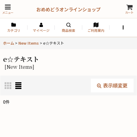
おめめどうオンラインショップ
メニュー
カート
カテゴリ
マイページ
商品検索
ご利用案内
ホーム
>
New Items
>
e☆テキスト
e☆テキスト
[
New Items
]
表示順変更
閉じる
0
件
表示数
:
並び順
: